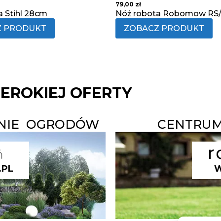
79,00
zł
a Stihl 28cm
Nóż robota Robomow RS
Z PRODUKT
ZOBACZ PRODUKT
ZEROKIEJ OFERTY
ANIE OGRODÓW
CENTRUM
.PL
W