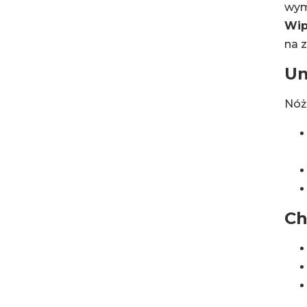
wym
Wip
na z
Un
Nóż 
Ch