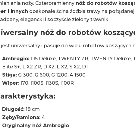
ieniania noży. Czteroramienny
nóż do robotów kosząc
er i innych
doskonale ścina źdźbła trawy na pożądanej 
adbany, elegancki i soczyście zielony trawnik.
iwersalny nóż do robotów kosząc
jest uniwersalny i pasuje do wielu robotów koszących m
Ambrogio:
L15 Deluxe, TWENTY ZR, TWENTY Deluxe,
Elite S+, L X2 ZR, D X2, L X2, S X2, D1
Stiga:
G 300, G 600, G 1200, A 1500
Wiper:
I70, I100S, I130S, I100R
arakterystyka:
Długość:
18 cm
Zęby/Ramiona:
4
Oryginalny nóż Ambrogio