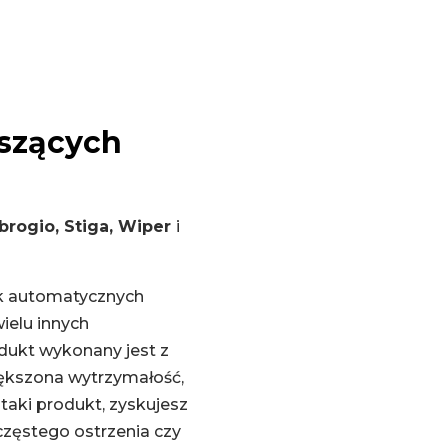
oszących
brogio,
Stiga, Wiper
i
ek automatycznych
ielu innych
dukt wykonany jest z
większona wytrzymałość,
taki produkt, zyskujesz
częstego ostrzenia czy