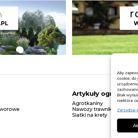
.PL
W
Aby zapewni
cookie, do
urządzeniu
zachowanie 
Artykuły ogrodnicze
Brak wyraż
niektóre ce
Agrotkaniny
T
zaworowe
Nawozy trawnikowe
S
Zarządzaj 
Siatki na krety
Ak