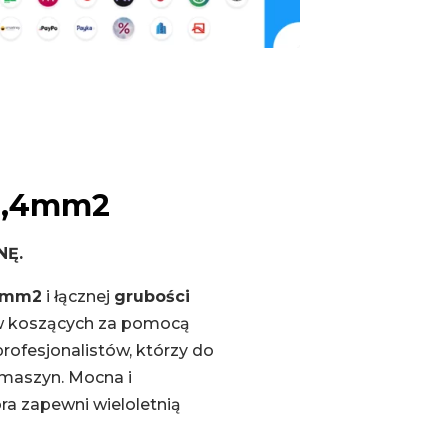
 3,4mm2
NĘ.
4 mm2
i łącznej
grubości
ów koszących za pomocą
rofesjonalistów, którzy do
 maszyn. Mocna i
ra zapewni wieloletnią