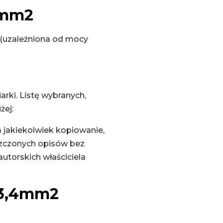
4mm2
(uzależniona od mocy
rki. Listę wybranych,
żej:
m jakiekolwiek kopiowanie,
szczonych opisów bez
utorskich właściciela
 3,4mm2