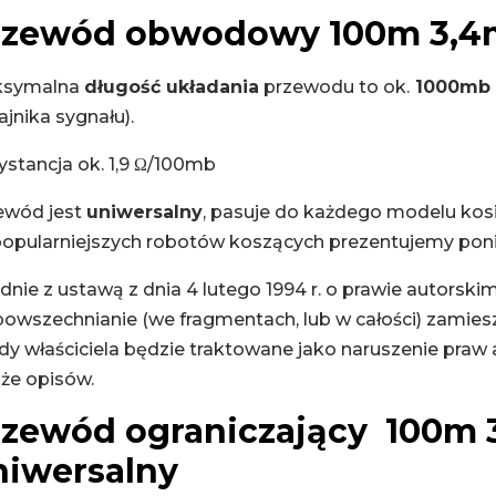
rzewód obwodowy 100m 3,
symalna
długość układania
przewodu to ok.
1000mb
jnika sygnału).
ystancja ok. 1,9 Ω/100mb
ewód jest
uniwersalny
, pasuje do każdego modelu kosia
popularniejszych robotów koszących prezentujemy poni
nie z ustawą z dnia 4 lutego 1994 r. o prawie autorski
powszechnianie (we fragmentach, lub w całości) zamie
y właściciela będzie traktowane jako naruszenie praw a
hże opisów.
rzewód ograniczający 100m
niwersalny