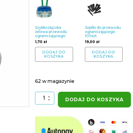
Szybkozłączka
Szpilki do przewodu
żelowa przewodu
ograniczającego
ograniczającego
100szt.
1,70
zł
19,00
zł
DODAJ DO
DODAJ DO
KOSZYKA
KOSZYKA
62 w magazynie
ilość
DODAJ DO KOSZYKA
Przewód
ograniczający
100mb
3,4mm2