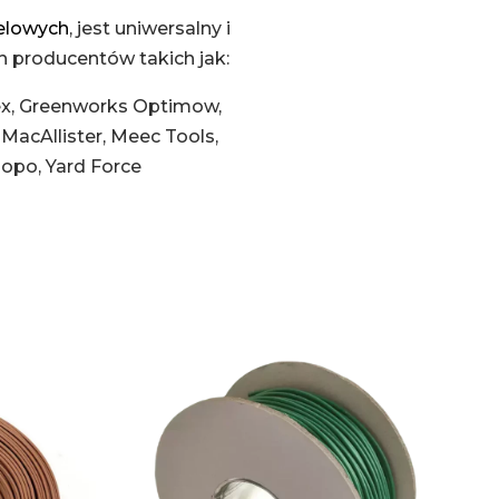
żelowych
, jest uniwersalny i
 producentów takich jak:
x,
Greenworks Optimow,
,
MacAllister,
Meec Tools,
oopo,
Yard Force