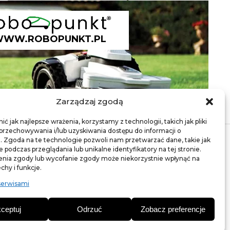
WW.ROBOPUNKT.PL
Zarządzaj zgodą
ć jak najlepsze wrażenia, korzystamy z technologii, takich jak pliki
 przechowywania i/lub uzyskiwania dostępu do informacji o
. Zgoda na te technologie pozwoli nam przetwarzać dane, takie jak
podczas przeglądania lub unikalne identyfikatory na tej stronie.
enia zgody lub wycofanie zgody może niekorzystnie wpłynąć na
chy i funkcje.
rawa - nasiona traw
zpilki, kotwy, gwoździe
serwisami
Obrzeża ogrodowe
ceptuj
Odrzuć
Zobacz preferencje
Polityka prywatności
Regulamin