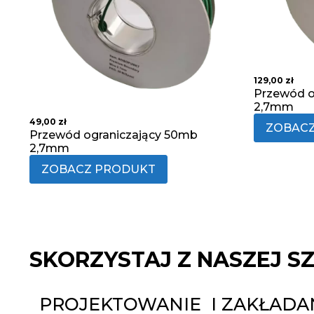
129,00
zł
Przewód o
2,7mm
49,00
zł
ZOBAC
Przewód ograniczający 50mb
2,7mm
ZOBACZ PRODUKT
SKORZYSTAJ Z NASZEJ S
PROJEKTOWANIE I ZAKŁAD