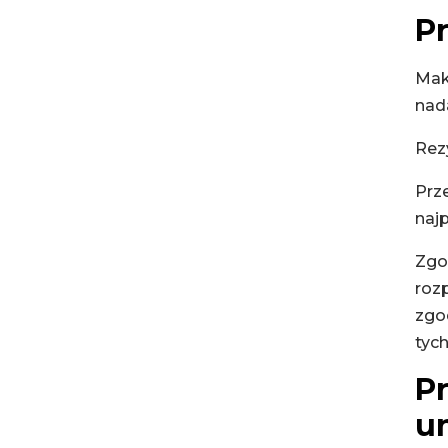
P
Mak
nada
Rez
Prz
naj
Zgod
roz
zgod
tyc
P
u