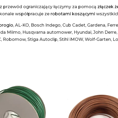
z przewód ograniczający łączymy za pomocą
złączek 
konale współpracuje ze
robotami koszącymi
wszystkich
rogio
,
AL-KO,
Bosch Indego,
Cub Cadet,
Gardena,
Ferre
da Miimo,
Husqvarna automower,
Hyundai,
John Derre
,
Robomow,
Stiga Autoclip,
Stihl iMOW,
Wolf-Garten, L