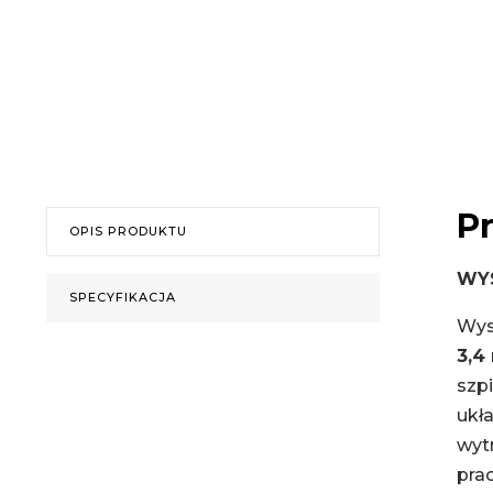
P
OPIS PRODUKTU
WYS
SPECYFIKACJA
Wys
3,4
szp
ukł
wytr
prac