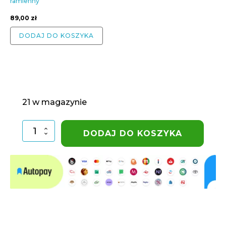
ramienny
89,00
zł
DODAJ DO KOSZYKA
21 w magazynie
ilość
DODAJ DO KOSZYKA
Przewód
zimowego
ładowania
Ambrogio
Stiga
Wiper