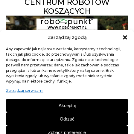
CENTRUM ROBOTÓW
KOSZĄCYCH
WWW.ROBOPUNKT.PL
Zarządzaj zgodą
Aby zapewnić jak najlepsze wrażenia, korzystamy z technologii,
takich jak pliki cookie, do przechowywania i/lub uzyskiwania
dostępu do informacji o urządzeniu. Zgoda na te technologie
pozwoli nam przetwarzać dane, takie jak zachowanie podczas
przeglądania lub unikalne identyfikatory na tej stronie. Brak
wyrażenia zgody lub wycofanie zgody może niekorzystnie
wpłynąć na niektóre cechy i funkcje.
Nawadnianie
Zarządzaj serwisami
Dysze rotacyjne
Elektrozawory
Akceptuj
Dysze statyczne
Studzienki elektrozaworowe
Odrzuć
Linie kroplujące
Złączki
Artykuły ogrodnicze
Zobacz preferencje