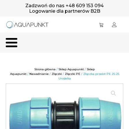
Zadzwoń do nas +48 609 153 094
Logowanie dla partnerów B2B
Strona główna
/
Sklep Aquapunkt
/
Sklep
Aquapunkt
/
Nawadnianie
/
Złączki
/
Złączki PE
/ Złączka przelot PE 25-25
Unidelta