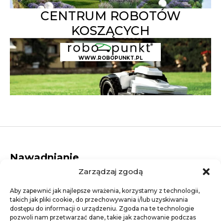
CENTRUM ROBOTÓW
KOSZĄCYCH
WWW.ROBOPUNKT.PL
Nawadnianie
Zarządzaj zgodą
Dysze rotacyjne
Elektrozawory
Aby zapewnić jak najlepsze wrażenia, korzystamy z technologii,
Dysze statyczne
takich jak pliki cookie, do przechowywania i/lub uzyskiwania
Studzienki elektrozaworowe
dostępu do informacji o urządzeniu. Zgoda na te technologie
Linie kroplujące
pozwoli nam przetwarzać dane, takie jak zachowanie podczas
Złączki