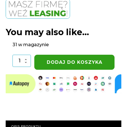
You may also like…
31 w magazynie
ilość
DODAJ DO KOSZYKA
Złączka
przelot
PE
20-
1/2"
GW
Unidelta
OPIS PRODUKTU