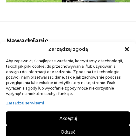
Nawadnianie
Zarządzaj zgodą
Dysze rotacyjne
Elektrozawory
Aby zapewnić jak najlepsze wrażenia, korzystamy z technologii,
Dysze statyczne
takich jak pliki cookie, do przechowywania i/lub uzyskiwania
Studzienki elektrozaworowe
dostępu do informacji o urządzeniu. Zgoda na te technologie
Linie kroplujące
pozwoli nam przetwarzać dane, takie jak zachowanie podczas
Złączki
przeglądania lub unikalne identyfikatory na tej stronie. Brak
Artykuły ogrodnicze
wyrażenia zgody lub wycofanie zgody może niekorzystnie
wpłynąć na niektóre cechy i funkcje.
Agrotkaniny
Trawa - nasiona traw
Zarządzaj serwisami
Nawozy trawnikowe
Szpilki, kotwy, gwoździe
Akceptuj
Siatki na krety
Obrzeża ogrodowe
Odrzuć