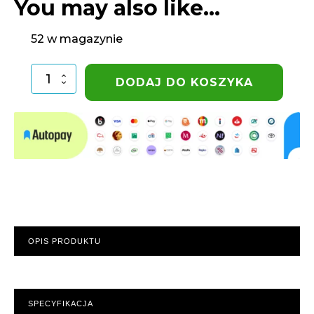
You may also like…
52 w magazynie
ilość
DODAJ DO KOSZYKA
Złączka
przelot
PE
20-
1/2"
GZ
Unidelta
OPIS PRODUKTU
SPECYFIKACJA