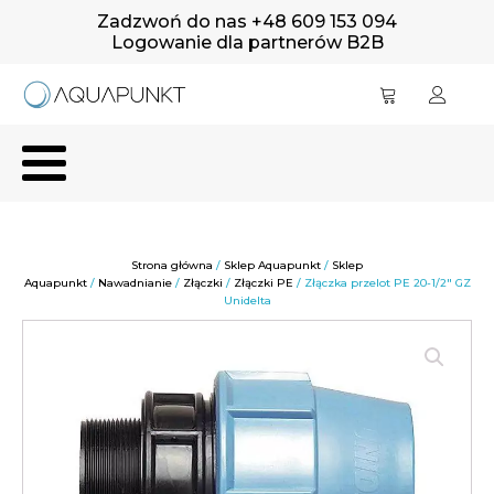
Zadzwoń do nas +48 609 153 094
Logowanie dla partnerów B2B
Strona główna
/
Sklep Aquapunkt
/
Sklep
Aquapunkt
/
Nawadnianie
/
Złączki
/
Złączki PE
/ Złączka przelot PE 20-1/2" GZ
Unidelta