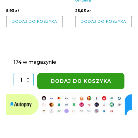
Unidelta
5,93
zł
25,03
zł
DODAJ DO KOSZYKA
DODAJ DO KOSZYKA
174 w magazynie
ilość
DODAJ DO KOSZYKA
Trójnik
PE
20-
3/4
GZ-
20
Elysee