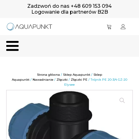
Zadzwoń do nas +48 609 153 094
Logowanie dla partnerów B2B
Strona główna
/
Sklep Aquapunkt
/
Sklep
Aquapunkt
/
Nawadnianie
/
Złączki
/
Złączki PE
/ Trójnik PE 20-3/4 GZ-20
Elysee