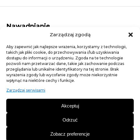
Nawadnianie
Zarządzaj zgodą
Dysze rotacyjne
Elektrozawory
Aby zapewnić jak najlepsze wrażenia, korzystamy z technologii,
Dysze statyczne
takich jak pliki cookie, do przechowywania i/lub uzyskiwania
Studzienki elektrozaworowe
dostępu do informacji o urządzeniu. Zgoda na te technologie
Linie kroplujące
pozwoli nam przetwarzać dane, takie jak zachowanie podczas
Złączki
przeglądania lub unikalne identyfikatory na tej stronie. Brak
Artykuły ogrodnicze
wyrażenia zgody lub wycofanie zgody może niekorzystnie
wpłynąć na niektóre cechy i funkcje.
Agrotkaniny
Trawa - nasiona traw
Zarządzaj serwisami
Nawozy trawnikowe
Szpilki, kotwy, gwoździe
Akceptuj
Siatki na krety
Obrzeża ogrodowe
Odrzuć
Aquapunkt 2024
Zobacz preferencje