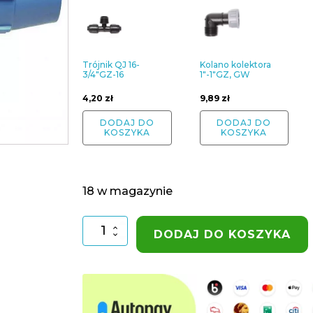
Trójnik QJ 16-
Kolano kolektora
3/4"GZ-16
1"-1"GZ, GW
4,20
zł
9,89
zł
DODAJ DO
DODAJ DO
KOSZYKA
KOSZYKA
18 w magazynie
ilość
DODAJ DO KOSZYKA
Trójnik
redukcja
PE
40-
25-
40
Unidelta