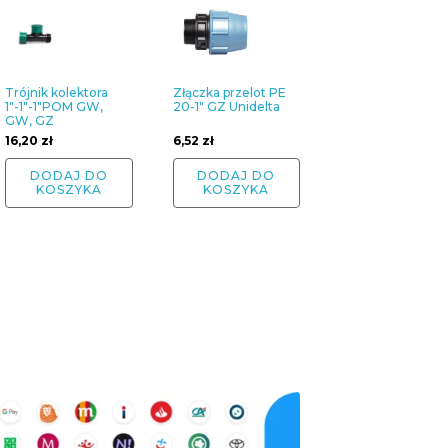
Trójnik kolektora
Złączka przelot PE
1"-1"-1"POM GW,
20-1" GZ Unidelta
GW, GZ
16,20
zł
6,52
zł
DODAJ DO
DODAJ DO
KOSZYKA
KOSZYKA