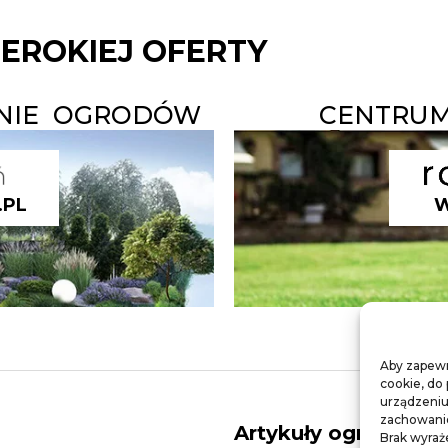
ZEROKIEJ OFERTY
ANIE OGRODÓW
CENTRUM
.PL
W
Aby zapewni
cookie, do
urządzeniu
zachowanie 
Artykuły ogrodnicze
Brak wyraż