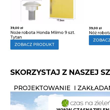
39,00
zł
39,00
zł
Noże robota Honda Miimo 9 szt.
Nóż robot
Tytan
ZOBAC
ZOBACZ PRODUKT
SKORZYSTAJ Z NASZEJ S
PROJEKTOWANIE I ZAKŁAD
WWW.CZASNAZIELEN