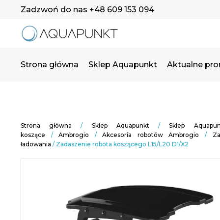
Zadzwoń do nas +48 609 153 094
Strona główna
Sklep Aquapunkt
Aktualne pr
Strona główna
/
Sklep Aquapunkt
/
Sklep Aquapun
koszące
/
Ambrogio
/
Akcesoria robotów Ambrogio
/
Za
ładowania
/ Zadaszenie robota koszącego L15/L20 D1/X2