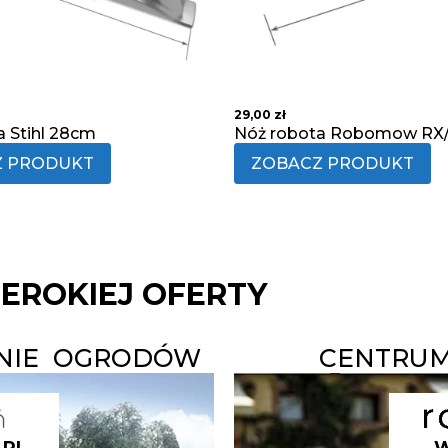
29,00
zł
a Stihl 28cm
Nóż robota Robomow RX
Z PRODUKT
ZOBACZ PRODUKT
ZEROKIEJ OFERTY
ANIE OGRODÓW
CENTRUM
.PL
W