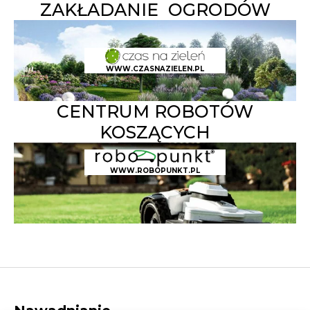
ZAKŁADANIE OGRODÓW
WWW.CZASNAZIELEN.PL
CENTRUM ROBOTÓW
KOSZĄCYCH
WWW.ROBOPUNKT.PL