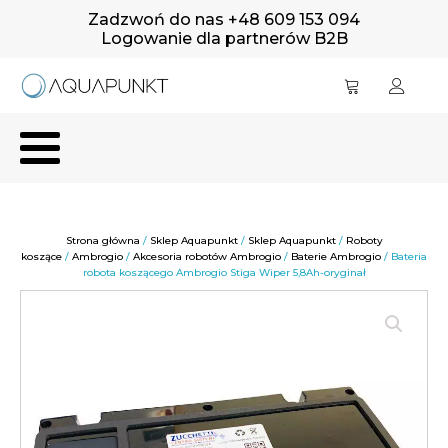
Zadzwoń do nas +48 609 153 094
Logowanie dla partnerów B2B
Strona główna
/
Sklep Aquapunkt
/
Sklep Aquapunkt
/
Roboty
koszące
/
Ambrogio
/
Akcesoria robotów Ambrogio
/
Baterie Ambrogio
/ Bateria
robota koszącego Ambrogio Stiga Wiper 5,8Ah-oryginał