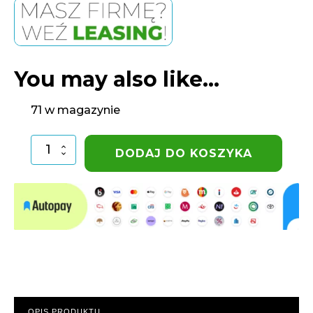
You may also like…
71 w magazynie
ilość
DODAJ DO KOSZYKA
Kolano
PE
32-
1/2"
GW
Unidelta
OPIS PRODUKTU