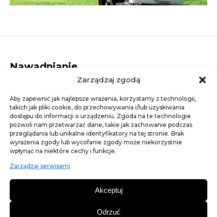
Nawadnianie
Zarządzaj zgodą
Dysze rotacyjne
Elektrozawory
Aby zapewnić jak najlepsze wrażenia, korzystamy z technologii,
Dysze statyczne
takich jak pliki cookie, do przechowywania i/lub uzyskiwania
Studzienki elektrozaworowe
dostępu do informacji o urządzeniu. Zgoda na te technologie
Linie kroplujące
pozwoli nam przetwarzać dane, takie jak zachowanie podczas
Złączki
przeglądania lub unikalne identyfikatory na tej stronie. Brak
Artykuły ogrodnicze
wyrażenia zgody lub wycofanie zgody może niekorzystnie
wpłynąć na niektóre cechy i funkcje.
Agrotkaniny
Trawa - nasiona traw
Zarządzaj serwisami
Nawozy trawnikowe
Szpilki, kotwy, gwoździe
Akceptuj
Siatki na krety
Obrzeża ogrodowe
Odrzuć