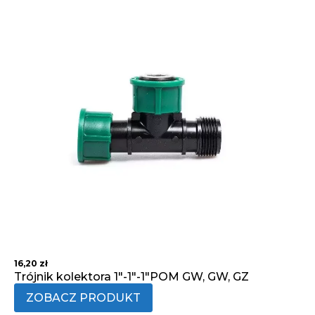
16,20
zł
Trójnik kolektora 1"-1"-1"POM GW, GW, GZ
ZOBACZ PRODUKT