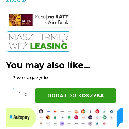
You may also like…
3 w magazynie
ilość
DODAJ DO KOSZYKA
Czwórnik
kolektora
1"-1"-1"-1"
GW
GW
GW
GZ