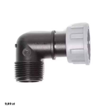
9,89
zł