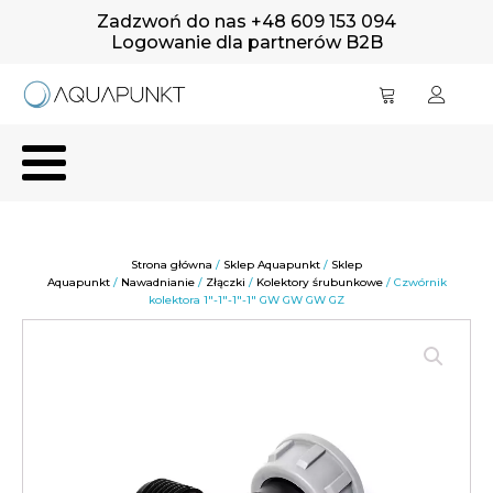
Zadzwoń do nas +48 609 153 094
Logowanie dla partnerów B2B
Strona główna
/
Sklep Aquapunkt
/
Sklep
Aquapunkt
/
Nawadnianie
/
Złączki
/
Kolektory śrubunkowe
/ Czwórnik
kolektora 1"-1"-1"-1" GW GW GW GZ