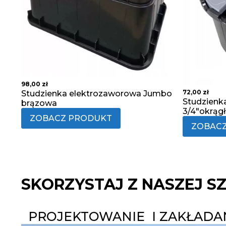
98,00
zł
72,00
zł
Studzienka elektrozaworowa Jumbo
Studzienk
brązowa
3/4"okrągł
ZOBACZ PRODUKT
ZOBAC
SKORZYSTAJ Z NASZEJ S
PROJEKTOWANIE I ZAKŁAD