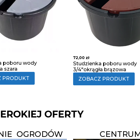
72,00
zł
a poboru wody
Studzienka poboru wody
a szara
3/4"okrągła brązowa
Z PRODUKT
ZOBACZ PRODUKT
ZEROKIEJ OFERTY
ANIE OGRODÓW
CENTRUM