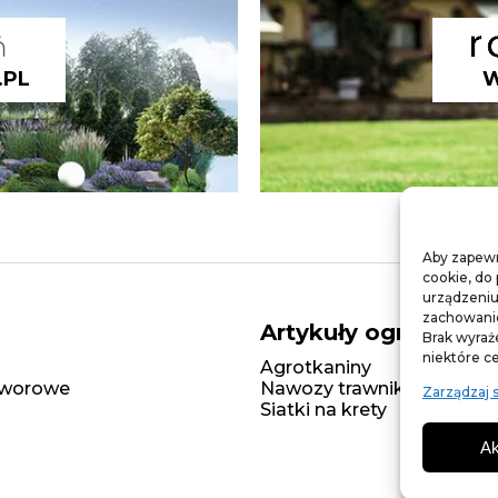
.PL
W
Aby zapewni
cookie, do
urządzeniu
zachowanie 
Artykuły ogrodnicze
Brak wyraż
niektóre ce
Agrotkaniny
T
zaworowe
Nawozy trawnikowe
S
Zarządzaj 
Siatki na krety
Ak