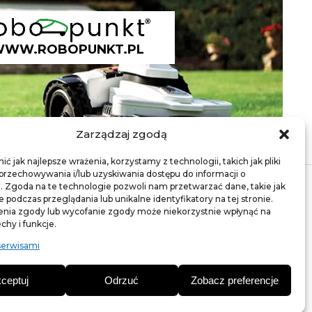
WW.ROBOPUNKT.PL
Zarządzaj zgodą
ć jak najlepsze wrażenia, korzystamy z technologii, takich jak pliki
 przechowywania i/lub uzyskiwania dostępu do informacji o
. Zgoda na te technologie pozwoli nam przetwarzać dane, takie jak
podczas przeglądania lub unikalne identyfikatory na tej stronie.
enia zgody lub wycofanie zgody może niekorzystnie wpłynąć na
chy i funkcje.
rawa - nasiona traw
zpilki, kotwy, gwoździe
serwisami
Obrzeża ogrodowe
ceptuj
Odrzuć
Zobacz preferencje
Polityka prywatności
Regulamin