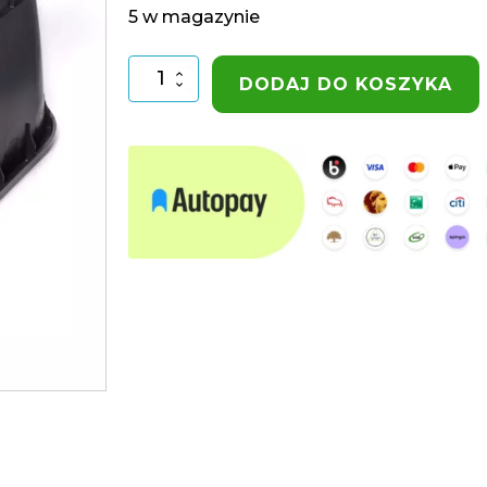
5 w magazynie
ilość
DODAJ DO KOSZYKA
Studzienka
elektrozaworowa
Jumbo
zielona