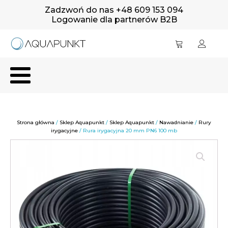
Zadzwoń do nas +48 609 153 094
Logowanie dla partnerów B2B
Strona główna
/
Sklep Aquapunkt
/
Sklep Aquapunkt
/
Nawadnianie
/
Rury
irygacyjne
/ Rura irygacyjna 20 mm PN6 100 mb