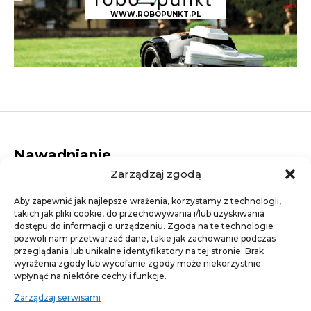
WWW.ROBOPUNKT.PL
Nawadnianie
Zarządzaj zgodą
Dysze rotacyjne
Elektrozawory
Aby zapewnić jak najlepsze wrażenia, korzystamy z technologii,
Dysze statyczne
takich jak pliki cookie, do przechowywania i/lub uzyskiwania
Studzienki elektrozaworowe
dostępu do informacji o urządzeniu. Zgoda na te technologie
Linie kroplujące
pozwoli nam przetwarzać dane, takie jak zachowanie podczas
Złączki
przeglądania lub unikalne identyfikatory na tej stronie. Brak
Artykuły ogrodnicze
wyrażenia zgody lub wycofanie zgody może niekorzystnie
wpłynąć na niektóre cechy i funkcje.
Agrotkaniny
Trawa - nasiona traw
Zarządzaj serwisami
Nawozy trawnikowe