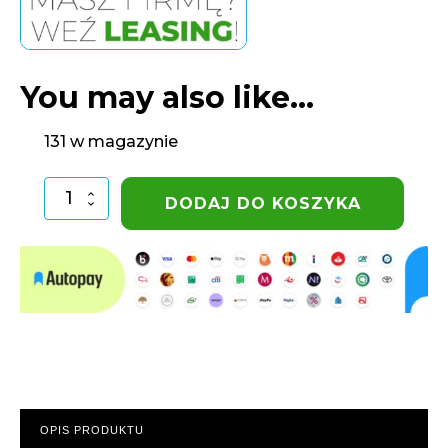
You may also like…
131 w magazynie
ilość
DODAJ DO KOSZYKA
Rura
irygacyjna
20
mm
PN6
100
mb
OPIS PRODUKTU