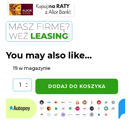
You may also like…
19 w magazynie
ilość
DODAJ DO KOSZYKA
Dysza
RainBird
HE-
VAN
15