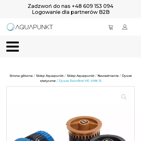
Zadzwoń do nas +48 609 153 094
Logowanie dla partnerów B2B
Strona główna
/
Sklep Aquapunkt
/
Sklep Aquapunkt
/
Nawadnianie
/
Dysze
statyczne
/ Dysza RainBird HE-VAN 15