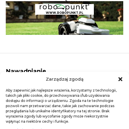
WWW.ROBOPUNKT.PL
Nawadnianie
Zarządzaj zgodą
Dysze rotacyjne
Elektrozawory
Aby zapewnić jak najlepsze wrażenia, korzystamy z technologii,
Dysze statyczne
takich jak pliki cookie, do przechowywania i/lub uzyskiwania
Studzienki elektrozaworowe
dostępu do informacji o urządzeniu. Zgoda na te technologie
Linie kroplujące
pozwoli nam przetwarzać dane, takie jak zachowanie podczas
Złączki
przeglądania lub unikalne identyfikatory na tej stronie. Brak
Artykuły ogrodnicze
wyrażenia zgody lub wycofanie zgody może niekorzystnie
wpłynąć na niektóre cechy i funkcje.
Agrotkaniny
Trawa - nasiona traw