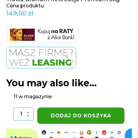
149,00
zł
You may also like…
11 w magazynie
ilość
DODAJ DO KOSZYKA
Trawa
Granum
Rekreacja
Premium
5kg