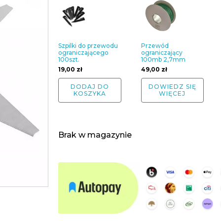
Szpilki do przewodu
Przewód
ograniczającego
ograniczający
100szt.
100mb 2,7mm
19,00
zł
49,00
zł
DODAJ DO
DOWIEDZ SIĘ
KOSZYKA
WIĘCEJ
Brak w magazynie