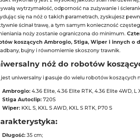
ywałą wytrzymałość, odporność na zużywanie i ścierani
dując się na nóż o takich parametrach, zyskujesz pewn
ktywnie ścinał trawę, a tym samym konieczność częsteg
ieniania noży zostanie ograniczona do minimum.
Czte
otów koszących Ambrogio, Stiga, Wiper i innych o 
adbany, bujny i równomiernie skoszony trawnik.
iwersalny nóż do robotów kosząc
jest uniwersalny i pasuje do wielu robotów koszących m
Ambrogio:
4.36 Elite, 4.36 Elite RTK, 4.36 Elite 4WD, L
Stiga Autoclip:
720S
Wiper:
KXL S, KXL S AWD, KXL S RTK, P70 S
arakterystyka:
Długość:
35 cm;