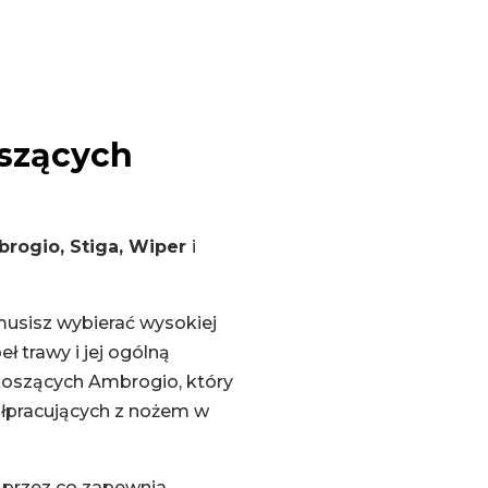
oszących
brogio,
Stiga, Wiper
i
musisz wybierać wysokiej
 trawy i jej ogólną
koszących Ambrogio, który
półpracujących z nożem w
, przez co zapewnia