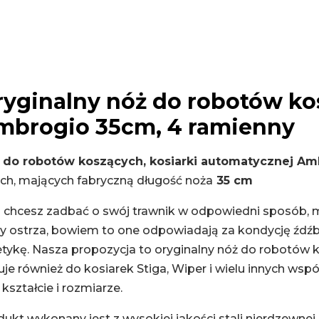
ryginalny nóż do robotów k
mbrogio 35cm, 4 ramienny
 do robotów koszących, kosiarki automatycznej Am
ych, mających fabryczną długość noża
35 cm
li chcesz zadbać o swój trawnik w odpowiedni sposób, 
y ostrza, bowiem to one odpowiadają za kondycję źdźbeł
etykę. Nasza propozycja to oryginalny nóż do robotów 
je również do kosiarek Stiga, Wiper i wielu innych ws
kształcie i rozmiarze.
ukt wykonany jest z wysokiej jakości stali nierdzewnej