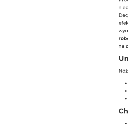
nieb
Decy
efe
wym
rob
na z
Un
Nóż 
Ch