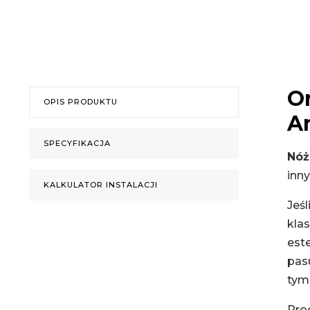
O
OPIS PRODUKTU
A
SPECYFIKACJA
Nóż
inn
KALKULATOR INSTALACJI
Jeś
klas
est
pasu
tym 
Prod