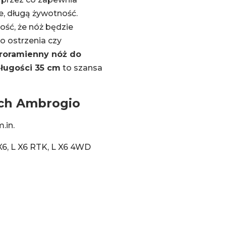
e, długą żywotność.
ość, że nóż będzie
o ostrzenia czy
roramienny nóż do
długości 35 cm
to szansa
ych Ambrogio
.in.
 X6, L X6 RTK, L X6 4WD