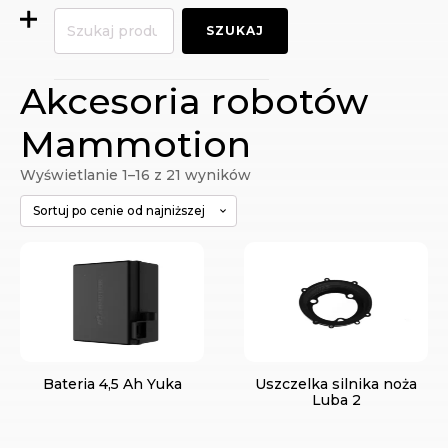
Szukaj:
SZUKAJ
Akcesoria robotów
Mammotion
Posortowane
Wyświetlanie 1–16 z 21 wyników
według
ceny:
od
niskiej
do
wysokiej
Bateria 4,5 Ah Yuka
Uszczelka silnika noża
Luba 2