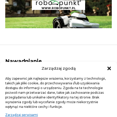
WWW.ROBOPUNKT.PL
Nawadnianie
Zarządzaj zgodą
Dysze rotacyjne
Elektrozawory
Aby zapewnić jak najlepsze wrażenia, korzystamy z technologii,
Dysze statyczne
takich jak pliki cookie, do przechowywania i/lub uzyskiwania
Studzienki elektrozaworowe
dostępu do informacji o urządzeniu. Zgoda na te technologie
Linie kroplujące
pozwoli nam przetwarzać dane, takie jak zachowanie podczas
Złączki
przeglądania lub unikalne identyfikatory na tej stronie. Brak
Artykuły ogrodnicze
wyrażenia zgody lub wycofanie zgody może niekorzystnie
wpłynąć na niektóre cechy i funkcje.
Agrotkaniny
Trawa - nasiona traw
Zarządzaj serwisami