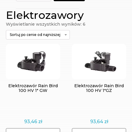
Elektrozawory
Posortowane
Wyświetlanie wszystkich wyników: 6
według
ceny:
od
niskiej
do
wysokiej
Elektrozawór Rain Bird
Elektrozawór Rain Bird
100 HV 1" GW
100 HV 1"GZ
93,46
zł
93,64
zł