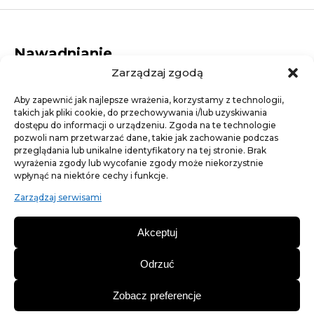
Nawadnianie
Zarządzaj zgodą
Dysze rotacyjne
Elektrozawory
Aby zapewnić jak najlepsze wrażenia, korzystamy z technologii,
Dysze statyczne
takich jak pliki cookie, do przechowywania i/lub uzyskiwania
Studzienki elektrozaworowe
dostępu do informacji o urządzeniu. Zgoda na te technologie
Linie kroplujące
pozwoli nam przetwarzać dane, takie jak zachowanie podczas
Złączki
przeglądania lub unikalne identyfikatory na tej stronie. Brak
Artykuły ogrodnicze
wyrażenia zgody lub wycofanie zgody może niekorzystnie
wpłynąć na niektóre cechy i funkcje.
Agrotkaniny
Trawa - nasiona traw
Zarządzaj serwisami
Nawozy trawnikowe
Szpilki, kotwy, gwoździe
Akceptuj
Siatki na krety
Obrzeża ogrodowe
Odrzuć
Aquapunkt 2024
Zobacz preferencje
Polityka prywatności
Regulamin